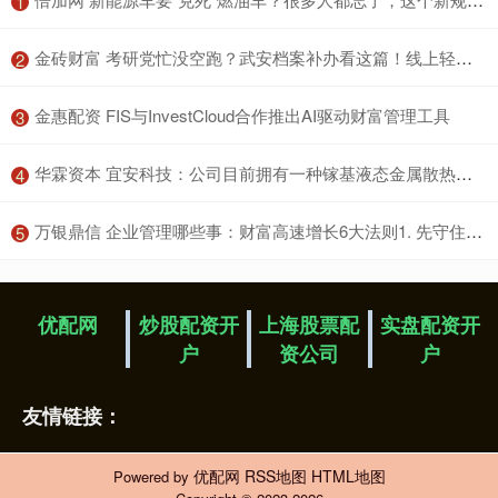
1
​金砖财富 考研党忙没空跑？武安档案补办看这篇！线上轻松搞定档案补办！
2
​金惠配资 FIS与InvestCloud合作推出AI驱动财富管理工具
3
​华霖资本 宜安科技：公司目前拥有一种镓基液态金属散热技术专利，暂未开发具体产品对外销售
4
​万银鼎信 企业管理哪些事：财富高速增长6大法则1. 先守住钱：不亏就是赚2. 让收入变多：提升“赚钱能力”3. 让钱生钱：建立被动收入4. 会花钱：越花越有钱5. 思维升级：富人最核心的秘诀6. 最重要一...
5
优配网
炒股配资开
上海股票配
实盘配资开
户
资公司
户
友情链接：
优配网
RSS地图
HTML地图
Powered by