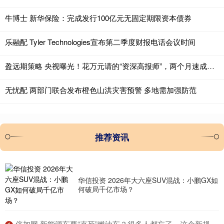
牛博士 新华保险：完成发行100亿元无固定期限资本债券
乐融配 Tyler Technologies宣布第二季度财报电话会议时间
盈远期策略 央视曝光！花万元请的“资深高报师”，两个月速成、开口全是AI写的稿
无忧配 两部门联合发布橙色山洪灾害预警 多地需加强防范
推荐资讯
华信投资 2026年大六座SUV混战：小鹏GX如
何破局千亿市场？
​倍加网 新能源车要“克死”燃油车？很多人都忘了，这个新规才是当头一棒