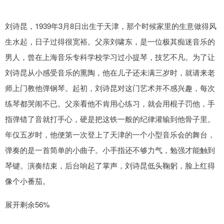
刘诗昆，1939年3月8日出生于天津，那个时候家里的生意做得风
生水起，日子过得很宽裕。父亲刘啸东，是一位极其痴迷音乐的
男人，曾在上海音乐专科学校学习过小提琴，技艺不凡。为了让
刘诗昆从小感受音乐的熏陶，他在儿子还未满三岁时，就请来老
师上门教他弹钢琴。起初，刘诗昆对这门艺术并不感兴趣，每次
练琴都哭闹不已。父亲看他不肯用心练习，就会用棍子罚他，手
指弹错了音就打手心，硬是把这铁一般的纪律灌输到他骨子里。
年仅五岁时，他便第一次登上了天津的一个小型音乐会的舞台，
弹奏的是一首简单的小曲子。小手指还不够力气，勉强才能触到
琴键。演奏结束，后台响起了掌声，刘诗昆低头鞠躬，脸上红得
像个小番茄。
展开剩余56%