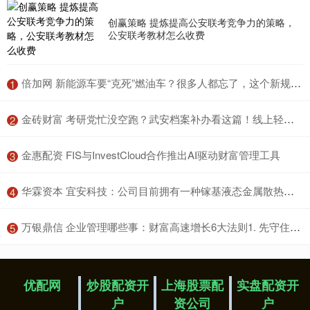
创赢策略 提炼提高公安联考竞争力的策略，
公安联考教材怎么收费
​倍加网 新能源车要“克死”燃油车？很多人都忘了，这个新规才是当头一棒
1
​金砖财富 考研党忙没空跑？武安档案补办看这篇！线上轻松搞定档案补办！
2
​金惠配资 FIS与InvestCloud合作推出AI驱动财富管理工具
3
​华霖资本 宜安科技：公司目前拥有一种镓基液态金属散热技术专利，暂未开发具体产品对外销售
4
​万银鼎信 企业管理哪些事：财富高速增长6大法则1. 先守住钱：不亏就是赚2. 让收入变多：提升“赚钱能力”3. 让钱生钱：建立被动收入4. 会花钱：越花越有钱5. 思维升级：富人最核心的秘诀6. 最重要一...
5
优配网
炒股配资开
上海股票配
实盘配资开
户
资公司
户