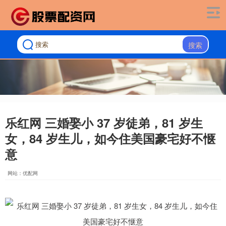
搜索
乐红网 三婚娶小 37 岁徒弟，81 岁生
女，84 岁生儿，如今住美国豪宅好不惬
意
网站：优配网