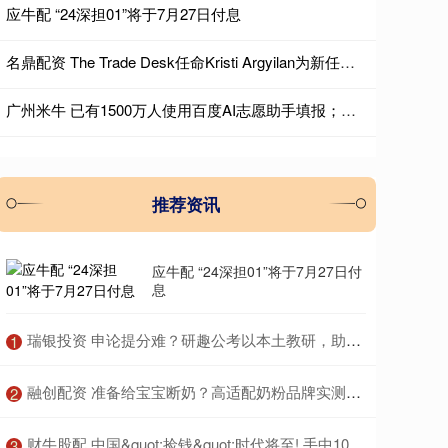
应牛配 “24深担01”将于7月27日付息
名鼎配资 The Trade Desk任命Kristi Argyilan为新任首席商务官
广州米牛 已有1500万人使用百度AI志愿助手填报；名创优品乐园系门店年内破百家｜早资道
推荐资讯
应牛配 “24深担01”将于7月27日付
息
​瑞银投资 申论提分难？研趣公考以本土教研，助你突破得分瓶颈
1
​融创配资 准备给宝宝断奶？高适配奶粉品牌实测，肠胃友好款推荐
2
​财牛股配 中国&quot;捡钱&quot;时代将至! 手中10万, 死啃这两条线就够
3