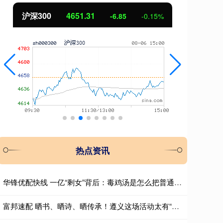
沪深300
4651.31
北
-6.85
-0.15%
热点资讯
华锋优配快线 一亿“剩女”背后：毒鸡汤是怎么把普通姑娘喂成“精神豪门”的？
富邦速配 晒书、晒诗、晒传承！遵义这场活动太有“含金量”了