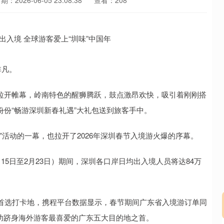
期：2026-06-05 23:08:38
查看：208
非凡。
拉开帷幕，岭南特色的醒狮腾跃，鼓点激昂欢快，吸引着刚刚搭
份份“畅游深圳新春礼遇”大礼包送到旅客手中。
活动的一幕，也拉开了2026年深圳春节入境游火爆的序幕。
日至2月23日）期间，深圳各口岸日均出入境人员将达84万
选打卡地，携程平台数据显示，春节期间广东省入境游订单同
成功跻身海外游客最喜爱的广东五大目的地之首。