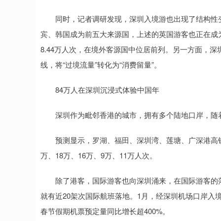
上证指数
3900.35
00
-0.01%
21.92
0.
同时，记者调研发现，深圳入境游也出现了结构性变
宾、韩国成为前五大来源国，上述的英国游客也正在成为
8.44万人次，在境外客源国中位居前列。另一方面，
线，将“过境流量”转化为“消费留量”。
84万人在深圳沉浸式体验中国年
深圳作为毗邻香港的城市，拥有多个陆地口岸，随着
预测显示，罗湖、福田、深圳湾、莲塘、广深港高铁
万、18万、16万、9万、11万人次。
除了港客，国际游客也向深圳涌来，在国际游客的落
就有近20架次国际航班落地。1月，经深圳机场口岸入
春节假期机票预定量同比增长超400%。