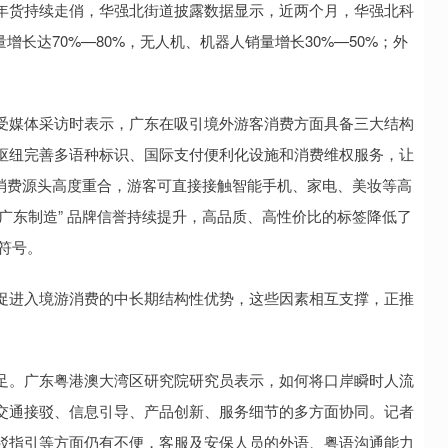
货持续走俏，华强北街道披露数据显示，近两个月，华强北科
增长达70%—80%，无人机、机器人销量增长30%—50%；外
媒体采访时表示，广东在吸引境外游客消费方面具备三大结构
枢纽完善多语种标识、国际支付便利化设施和消费维权服务，让
 与消费源头高度重合，游客可直接接触智能手机、家电、美妆等高
“广东制造” 品牌信誉持续提升，高品质、高性价比的标签降低了
要符号。
进入境游消费的中长期结构性优势，这些因素相互支撑，正推
。广东粤港澳大湾区研究院研究员表示，如何将口岸瞬时人流
交通接驳、信息引导、产品创新、服务细节的多方面协同。记者
驳指引等方面仍有不便，客服及安保人员的外语、粤语沟通能力