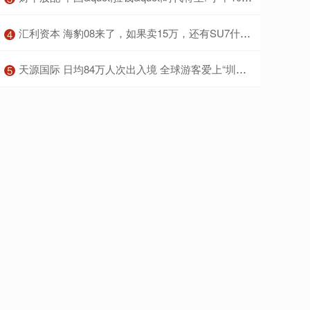
​汇利资本 海豹08来了，如果卖15万，还有SU7什么事！
4
​天源国际 日均84万人次出入境 全球游客爱上“圳味”中国年
5