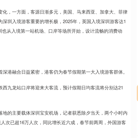
深证成指
14110.12
57%
-34.08
-0.24%
化，一方面，客源日渐多元，美国、马来西亚、加拿大、菲律
深圳入境游客重要的增长极，2025年，英国入境深圳游客达1
深圳也从入境第一站机场、口岸等场所开始，设计流畅的消费动
深港融合日益紧密，港客仍为春节假期第一大入境游客群体。
西九龙站口岸将迎来大客流，预计假期日均客流将分别达21
地的主要载体深圳宝安机场，记者获悉除夕当天，两个小时内
境人次已超16万人次，同比增长近六成，春节前两周，外国游客