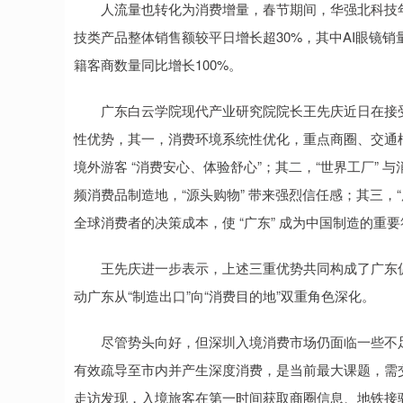
人流量也转化为消费增量，春节期间，华强北科技年
技类产品整体销售额较平日增长超30%，其中AI眼镜销量
籍客商数量同比增长100%。
广东白云学院现代产业研究院院长王先庆近日在接受
性优势，其一，消费环境系统性优化，重点商圈、交通
境外游客 “消费安心、体验舒心”；其二，“世界工厂”
频消费品制造地，“源头购物” 带来强烈信任感；其三，
全球消费者的决策成本，使 “广东” 成为中国制造的重
王先庆进一步表示，上述三重优势共同构成了广东促
动广东从“制造出口”向“消费目的地”双重角色深化。
尽管势头向好，但深圳入境消费市场仍面临一些不足
有效疏导至市内并产生深度消费，是当前最大课题，需
走访发现，入境旅客在第一时间获取商圈信息、地铁接