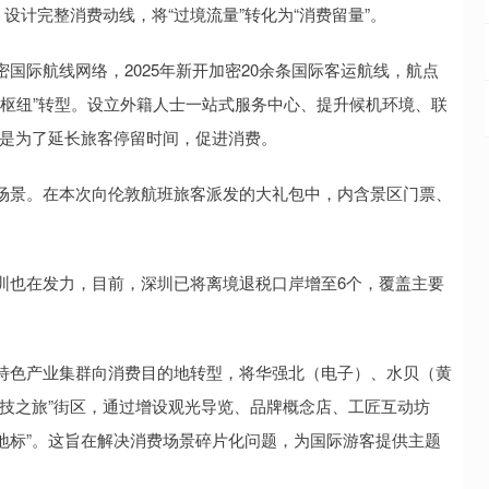
计完整消费动线，将“过境流量”转化为“消费留量”。
际航线网络，2025年新开加密20余条国际客运航线，航点
型枢纽”转型。设立外籍人士一站式服务中心、提升候机环境、联
，都是为了延长旅客停留时间，促进消费。
景。在本次向伦敦航班旅客派发的大礼包中，内含景区门票、
也在发力，目前，深圳已将离境退税口岸增至6个，覆盖主要
色产业集群向消费目的地转型，将华强北（电子）、水贝（黄
技之旅”街区，通过增设观光导览、品牌概念店、工匠互动坊
业地标”。这旨在解决消费场景碎片化问题，为国际游客提供主题