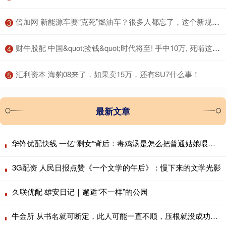
​倍加网 新能源车要“克死”燃油车？很多人都忘了，这个新规才是当头一棒
3
​财牛股配 中国&quot;捡钱&quot;时代将至! 手中10万, 死啃这两条线就够
4
​汇利资本 海豹08来了，如果卖15万，还有SU7什么事！
5
最新文章
华锋优配快线 一亿“剩女”背后：毒鸡汤是怎么把普通姑娘喂成“精神豪门”的？
3G配资 人民日报点赞《一个文学的午后》：慢下来的文学光影
久联优配 雄安日记｜邂逅“不一样”的公园
牛金所 从书名就可断定，此人可能一直不顺，压根就没成功过！丨生活趣事