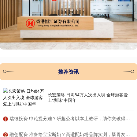
推荐资讯
长宏策略 日均84万人次出入境 全球游客爱
上“圳味”中国年
​瑞银投资 申论提分难？研趣公考以本土教研，助你突破得分瓶颈
1
​融创配资 准备给宝宝断奶？高适配奶粉品牌实测，肠胃友好款推荐
2