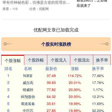
带有些神秘色彩，仿佛是古老的哲理在告
诫我们，但有时，这种说法却真的能够应
查看：113
分类：优配网
验。有些事，虽不能马上见报应，但终有
一天，因果会如影....
优配网文章已加载完成
个股实时涨跌榜
个股跌幅
个股流入
个股流出
换手率
个股涨幅
排名
名称
最新价
涨幅
换手率
1
N津富
37.49
114.72%
77.46%
2
威尔高
39.83
20.01%
17.76%
3
锴威特
77.82
20.00%
1.17%
4
科翔股份
64.32
20.00%
12.21%
5
蜀道装备
33.61
19.99%
11.69%
6
中巨芯
27.85
19.99%
32.20%