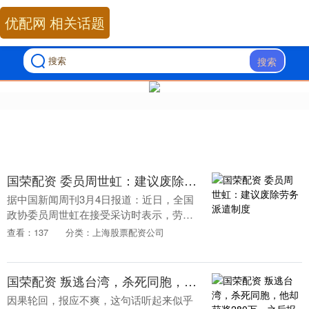
优配网 相关话题
搜索
国荣配资 委员周世虹：建议废除劳务派遣制度
据中国新闻周刊3月4日报道：近日，全国
政协委员周世虹在接受采访时表示，劳务
派遣行为已背离“临时性、辅助性、替代
查看：137
分类：上海股票配资公司
性”的实质，成为部分企业一种普遍的用工
方式，损害了....
国荣配资 叛逃台湾，杀死同胞，他却获奖280万，之后报应就来了
因果轮回，报应不爽，这句话听起来似乎