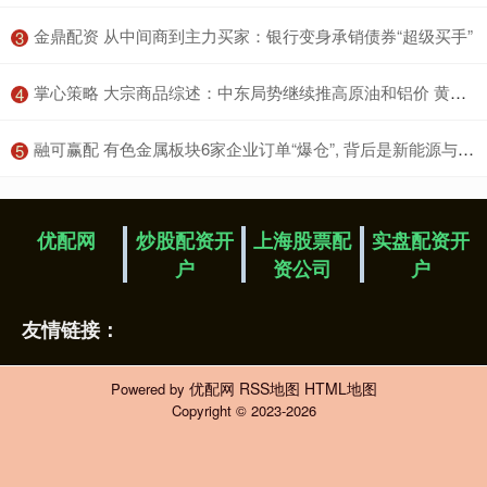
​金鼎配资 从中间商到主力买家：银行变身承销债券“超级买手”
3
​掌心策略 大宗商品综述：中东局势继续推高原油和铝价 黄金小幅下跌
4
​融可赢配 有色金属板块6家企业订单“爆仓”, 背后是新能源与AI的双重红利
5
优配网
炒股配资开
上海股票配
实盘配资开
户
资公司
户
友情链接：
优配网
RSS地图
HTML地图
Powered by
Copyright
© 2023-2026