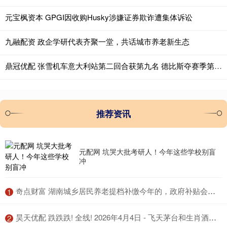
元宝枫资本 GPGI因收购Husky涉嫌证券欺诈遭集体诉讼
九融配资 政企学研代表齐聚一堂，共话城市养老新生态
鼎冠优配 张雪机车意大利站第二回合获第九名 德比斯夺赛季第六冠
推荐资讯
元配网 坑哭大批考研人！今年这些学校别盲
冲
​奇点财富 湖南城乡居民养老提档补缴今年的，政府补贴会增加吗？真相是这样
1
​昊天优配 跌跌跌! 全线! 2026年4月4日 - 飞天茅台和生肖酒每日行情价格
2