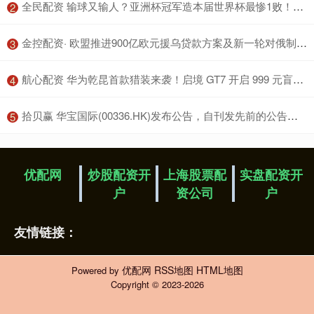
​全民配资 输球又输人？亚洲杯冠军造本届世界杯最惨1败！54分钟2红创5大纪录
2
​金控配资· 欧盟推进900亿欧元援乌贷款方案及新一轮对俄制裁措施
3
​航心配资 华为乾昆首款猎装来袭！启境 GT7 开启 999 元盲订，6 月上市交付
4
​拾贝赢 华宝国际(00336.HK)发布公告，自刊发先前的公告后，集团成员公司再进一步认购中信银行提供的金融产品
5
优配网
炒股配资开
上海股票配
实盘配资开
户
资公司
户
友情链接：
优配网
RSS地图
HTML地图
Powered by
Copyright
© 2023-2026